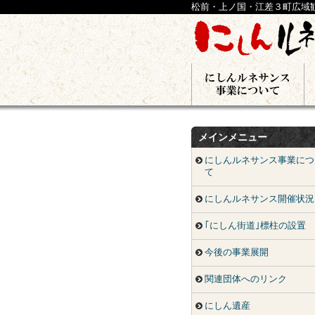
松前・上ノ国・江差３町広域
メインメニュー
にしんルネサンス事業につ
て
にしんルネサンス開催状況
｢にしん街道｣標柱の設置
今後の事業展開
関連団体へのリンク
にしん遺産