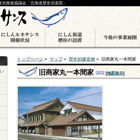
観光推進協議会「北海道歴史倶楽部」
トップページ
>
マップ
>
歴史的建造物
> 旧商家丸一本間家
旧商家丸一本間家
い
[
地図表示
]