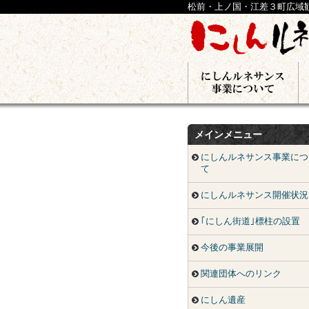
松前・上ノ国・江差３町広域
メインメニュー
にしんルネサンス事業につ
て
にしんルネサンス開催状況
｢にしん街道｣標柱の設置
今後の事業展開
関連団体へのリンク
にしん遺産