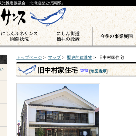
観光推進協議会「北海道歴史倶楽部」
トップページ
>
マップ
>
歴史的建造物
> 旧中村家住宅
旧中村家住宅
い
[
地図表示
]